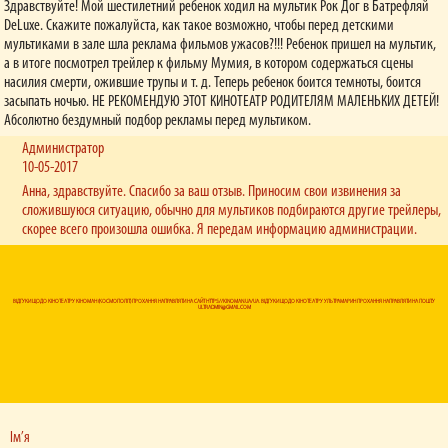
Здравствуйте! Мой шестилетний ребенок ходил на мультик Рок Дог в Батрефляй
DeLuxe. Скажите пожалуйста, как такое возможно, чтобы перед детскими
мультиками в зале шла реклама фильмов ужасов?!!! Ребенок пришел на мультик,
а в итоге посмотрел трейлер к фильму Мумия, в котором содержаться сцены
насилия смерти, ожившие трупы и т. д. Теперь ребенок боится темноты, боится
засыпать ночью. НЕ РЕКОМЕНДУЮ ЭТОТ КИНОТЕАТР РОДИТЕЛЯМ МАЛЕНЬКИХ ДЕТЕЙ!
Абсолютно бездумный подбор рекламы перед мультиком.
Администратор
10-05-2017
Анна, здравствуйте. Спасибо за ваш отзыв. Приносим свои извинения за
сложившуюся ситуацию, обычно для мультиков подбираются другие трейлеры,
скорее всего произошла ошибка. Я передам информацию администрации.
ВІДГУКИ ЩОДО КІНОТЕАТРУ КІНОМАН (КОСМОПОЛІТ) ПРОХАННЯ НАПРАВЛЯТИ НА САЙТ HTTPS://KINOMAN.UA/UA. ВІДГУКИ ЩОДО КІНОТЕАТРУ УЛЬТРАМАРИН ПРОХАННЯ НАПРАВЛЯТИ НА ПОШТУ
ULTRADMIN@GMAIL.COM
Ім’я