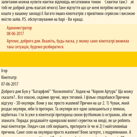
запитання можна купити квитки відповідь негативним тоном 《квитки там》.ні
тобі не добрий день-взагалі нічого).Таке відчуття що це мені потрібно витрачати
кошти у вашому закладі.Є багато інших кінотеатрів з привітним сервісом і високою
якістю залів. P.S. обслуговування на барі - Ви кращі.
Администратор
08-06-2017
Артеме, доброго дня. Вкажіть, будь-ласка, у якому саме кінотеатрі виникла
така ситуація, будемо розбиратися.
Ігор
Кінотеатр:
07-06-2017
Доброго дня Був у "Батарфляї" "Космополіта". Ходив на "Короля Артура" Що можу
сказати?.. Все класно, сидіння зручні, звук тяговий. І фільм сподобався Причина
відгуку - 3D-окуляри. Вони у вас просто жахливі! Причин на це 2. 1) Чувак, який
роздає окуляри, ніби їх протирає. Та окуляри все одно залишаються у плямах,
відбитках. І ти їх уже в кінотеатрі протираєш своєю футболкою із острахом, аби не
зламати. Порада: роздавайте одноразові вологі серветки на вході, як це роблять
інші кінотеатри. Глядач сам собі вирішить, протирати їх чи ні 2) І найголовніша
причина. Саме скло на окулярах просто жахливе! Воно затерте, з подряпинами. А