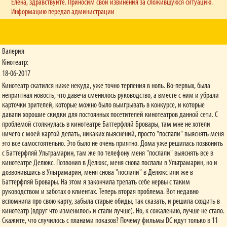
Ми використовуємо віртуальну накопичувальну картку. Реєструйтеся на нашому сайті
Елена, здравствуйте. Приносим свои извинения за сложившуюся ситуацию.
(обов'язково підтвердіть реєстрацію за допомогою лінку, що надійде вам на
Информацию передал администрации
електронну пошту), після чого отримайте особисту картку. Вона відображається у
вашому Особистому кабінеті (штрихкод та цифри). Ви можете надати цей штрихкод
нашим касирам для сканування, якщо вирішили придбати квитки на касі, або ж
оформлюйте квитки на нашому сайті - тоді бонусні бали ви отримаєте відразу після
Валерия
завершення оплати. Важливо: для того, щоб отримати бали за онлайн-замовлення,
Кінотеатр:
необхідно спочатку увійти до Особистого кабінету.
18-06-2017
У мене проблеми з зором – я ношу окуляри. Чи можу я подивитися 3D-
Кинотеатр скатился ниже некуда, уже точно терпения в ноль. Во-первых, была
фільм?
неприятная новость, что давеча сменилось руководство, а вместе с ним и убрали
Вам необхідно дивитися кіно або у двох парах окулярів, або у лінзах і 3D-окулярах.
карточки зрителей, которые можно было выигрывать в конкурсе, и которые
Останні, самі по собі, не зроблять Ваш зір стовідсотковим.
давали хорошие скидки для постоянных посетителей кинотеатров данной сети. С
проблемой столкнулась в кинотеатре Баттерфляй Бровары, там мне не хотели
Чи демонструються у вашій мережі стрічки російською мовою?
ничего с моей картой делать, никаких выяснений, просто "послали" выяснять меня
Фільми, оригінальна мова яких – російська, демонструються з українськими
это все самостоятельно. Это было не очень приятно. Дома уже решилась позвонить
субтитрами мовою оригіналу. Решта стрічок дубльована українською мовою.
с Баттерфляй Ультрамарин, там же по телефону меня "послали" выяснять все в
кинотеатре Делюкс. Позвонив в Делюкс, меня снова послали в Ультрамарин, но и
Хочу подивитися фільм із 12-річною дитиною, проте вказано вікове
дозвонившись в Ультрамарин, меня снова "послали" в Делюкс или же в
обмеження «16 років». Нас не пустять до зали?
Баттерфляй Бровары. На этом я закончила трепать себе нервы с таким
До зали Вас пустять. У випадку недотримання рекомендацій за віковими
обмеженнями, уся відповідальність з кінотеатру перекладається на батьків.
руководством и заботах о клиентах. Теперь вторая проблема. Вот недавно
вспомнила про свою карту, забыла старые обиды, так сказать, и решила сходить в
Чи несе відвідувач якусь відповідальність за зламані 3D-окуляри?
кинотеатр (вдруг что изменилось и стали лучше). Но, к сожалению, лучше не стало.
У випадку пошкодження 3D-окулярів, клієнт зобов’язаний відшкодувати кінотеатру їх
Скажите, что случилось с планами показов? Почему фильмы DC идут только в 11
вартість.