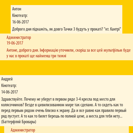
Антон
Кінотеатр:
16-06-2017
Доброго дня підкажіть, як довго Тачки 3 будуть у прокаті? "кт. Кантрі"
Администратор
19-06-2017
Антоне, доброго дня. Інформацію уточнили, скоріш за все цей мультфільм буде
у нас в прокаті ще найменш три тижні
Андрей
Кінотеатр:
14-06-2017
Здравствуйте. Почему не уберут в первом ряде 3-4 кресла под место для
колясочников? Везде в цивилизованном мире так сделано. А то сидеть как то
перед первым рядом очень близко к экрану. Да и все равно как правило первый
ряд пустует. А то как то билет берешь по полной цене, а места для тебя нету...
(Баттерфляй Бровары)
Администратор