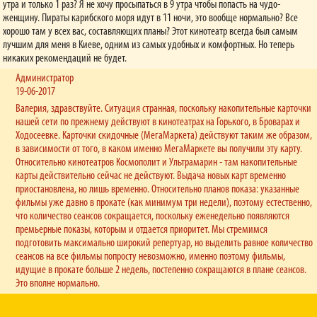
утра и только 1 раз? Я не хочу просыпаться в 9 утра чтобы попасть на чудо-
женщину. Пираты карибского моря идут в 11 ночи, это вообще нормально? Все
Чи можна взяти чи придбати у кінотеатрі плакати фільму?
хорошо там у всех вас, составляющих планы? Этот кинотеатр всегда был самым
На жаль, на сьогоднішній день, кінотеатр не надає послуги такого плану.
лучшим для меня в Киеве, одним из самых удобных и комфортных. Но теперь
никаких рекомендаций не будет.
Чому, коли у залі сидить п’ятеро глядачів, контролери змушують
пересідати на своє місце? Зал усе одно пустий, яка різниця? Навіщо
Администратор
заважати глядачам дивитися фільм?
19-06-2017
У мережі кінотеатрів «Баттерфляй» діє правило: клієнт повинен зайняти місце у залі,
Валерия, здравствуйте. Ситуация странная, поскольку накопительные карточки
відповідно до придбаного ним квитка. Що ж стосується персоналу – він просто виконує
нашей сети по прежнему действуют в кинотеатрах на Горького, в Броварах и
свою роботу, слідкуючи за дотриманням правил кінотеатру.
Ходосеевке. Карточки скидочные (МегаМаркета) действуют таким же образом,
в зависимости от того, в каком именно МегаМаркете вы получили эту карту.
Як дізнатися, чи є у кінотеатрі якісь вакансії?
Относительно кинотеатров Космополит и Ультрамарин - там накопительные
На вкладці кожного з кінотеатрів зазначено номер телефону під назвою «Вакансії»,
подзвонивши на який, ви зможете отримати необхідну вам інформацію.
карты действительно сейчас не действуют. Выдача новых карт временно
приостановлена, но лишь временно. Относительно планов показа: указанные
До якої години працюють каси кінотеатрів мережі Баттерфляй?
фильмы уже давно в прокате (как минимум три недели), поэтому естественно,
Каси кінотеатрів мережі Баттерфляй працюють до початку останнього сеансу у
что количество сеансов сокращается, поскольку еженедельно появляются
відповідний день та 15-20 хв. після його початку (для тих відвідувачів, які
премьерные показы, которым и отдается приоритет. Мы стремимся
запізнюються на сеанс). У тому випадку, якщо кіносеанс починається о 23:45, 23:50 та
подготовить максимально широкий репертуар, но выделить равное количество
23:55 (нічні сеанси) каси зачиняються рівно опівночі. Відповідно, після цього часу
сеансов на все фильмы попросту невозможно, именно поэтому фильмы,
продаж квитків не здійснюється.
идущие в прокате больше 2 недель, постепенно сокращаются в плане сеансов.
Это вполне нормально.