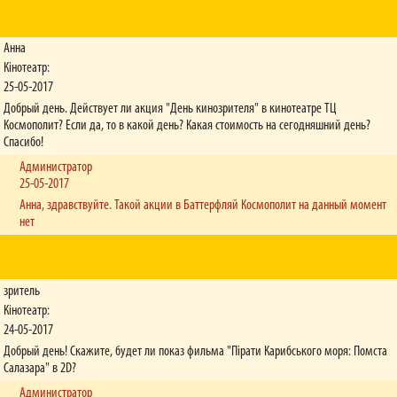
Анна
Кінотеатр:
25-05-2017
Добрый день. Действует ли акция "День кинозрителя" в кинотеатре ТЦ
Космополит? Если да, то в какой день? Какая стоимость на сегодняшний день?
Спасибо!
Администратор
25-05-2017
Анна, здравствуйте. Такой акции в Баттерфляй Космополит на данный момент
нет
зритель
Кінотеатр:
24-05-2017
Добрый день! Скажите, будет ли показ фильма "Пірати Карибського моря: Помста
Салазара" в 2D?
Администратор