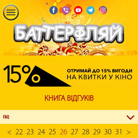
КНИГА ВІДГУКІВ
FAQ
<
22
23
24
25
26
27
28
29
30
31
>
З якої години можна купувати квитки у кінотеатрі?
Каси кінотеатрів починають працювати за годину до першого сеансу, зазначеного у