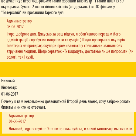
це дуже псує перегляд фільму! Такий хороший кінотеатр - і такий шлак із 3D-
окулярами. Сумно. 2-ох постійних клієнтів (я і дружина) на 3D-фільми у
"Батерфляй" ви прогавили Гарного дня
Администратор
08-06-2017
Ігоре, доброго дня. Дякуємо за ваш відгук, я обов'язково передам його
адміністрації, спробуємо виправити ситуацію ) Щодо протирання окулярів.
Білетер їх не протирає, окуляри промиваються у спеціальній машині без
втручання людини. Щодо серветок - їх видадуть, достатньо лише попросити (як
вологі, так і сухі).
Николай
Кінотеатр:
01-06-2017
Почему к вам невозможно дозвониться? Второй день звоню, хочу забронировать
билеты и никто не отвечает.
Администратор
01-06-2017
Николай, здравствуйте. Уточните, пожалуйста, в какой кинотеатр вы звонили