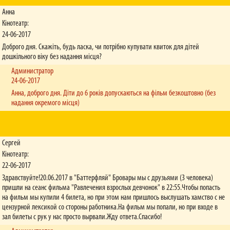
розкладі.
Анна
Кінотеатр:
Як можна повернути онлайн-квиток?
Квитки повертаються через спеціальний сервіс (див. розділ "Правила"). Звертаємо
24-06-2017
вашу увагу, що повернути онлайн-квиток можливо не пізніше аніж за 2 години до
Доброго дня. Скажіть, будь ласка, чи потрібно купувати квиток для дітей
початку сеансу.
дошкільного віку без надання місця?
Не надійшли онлайн-квитки на пошту, що робити?
Администратор
Якщо після завершення оплати онлайн-замовлення квитки не надійшли на вашу пошту
24-06-2017
протягом 10-15 хвилин, зверніться, будь ласка, до техпідтримки кінотеатру, де ви
Анна, доброго дня. Діти до 6 років допускаються на фільм безкоштовно (без
оформлювали онлайн-замовлення. Контактний номер вказано у схемах залів та у
надання окремого місця)
розділі "Контакти".
Чи обов’язково пред'являти учнівський/студентський квиток для
отримання знижки?
Сергей
Так, адже касир робить ксерокопію із кожного студентського/учнівського/пенсійного
посвідчення за правилами кінотеатру.
Кінотеатр:
22-06-2017
Чи діють у вашій мережі знижки за карткою ISIC?
Здравствуйте!20.06.2017 в "Баттерфляй" Бровары мы с друзьями (3 человека)
У мережі кінотеатрів «Баттерфляй» знижки за карткою ISIC надаються на умовах
пришли на сеанс фильма "Равлечения взрослых девчонок" в 22:55.Чтобы попасть
знижок для студентів.
на фильм мы купили 4 билета, но при этом нам пришлось выслушать хамство с не
Чи існує знижка на прем’єрний сеанс?
цензурной лексикой со стороны работника.На фильм мы попали, но при входе в
На прем’єрні сеанси знижки не надаються.
зал билеты с рук у нас просто вырвали.Жду ответа.Спасибо!