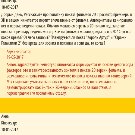
Кінотеатр:
18-05-2017
Добрый день, Расскажите про политику показа фильмов 2D. Просмотр премьеры в
3D в вашем кинотеатре портит впечатление от фильма. Альтернативы как-правило
нет в первые недели показа. Обычно можно смотреть в 2D только под закртие
показа через пару недель-месяц. Все ли фильмы можно дождаться в 2D? Спустся
какое время? От чего зависит? Планируется ли показ "Король Артур" и "Стражи
Галактики 2" без вреда для зрения и психики и если да, то когда?
Администратор
19-05-2017
Антон, здравствуйте. Репертуар кинотеатра формируется на основе целого ряда
факторов: это и заинтересованность зрителя в показе 2D версии фильма, и
возможности прокатчика, и технические вопросы показы именно таких версий.
Мы стараемся учитывать отзывы наших клиентов и, по возможности,
демонстрировать как 3-, так и 2D-версии. Спасибо за ваш отзыв, я
перенаправлю его прокатному отделу.
Анна
Кінотеатр:
10-05-2017