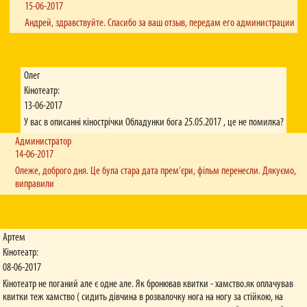
15-06-2017
Андрей, здравствуйте. Спасибо за ваш отзыв, передам его администрации
Олег
Кінотеатр:
13-06-2017
У вас в описанні кінострічки Обладунки бога 25.05.2017 , це не помилка?
Администратор
14-06-2017
Олеже, доброго дня. Це була стара дата прем'єри, фільм перенесли. Дякуємо,
виправили
Артем
Кінотеатр:
08-06-2017
Кінотеатр не поганий але є одне але. Як бронював квитки - хамство.як оплачував
квитки теж хамство ( сидить дівчина в розвалочку нога на ногу за стійкою, на